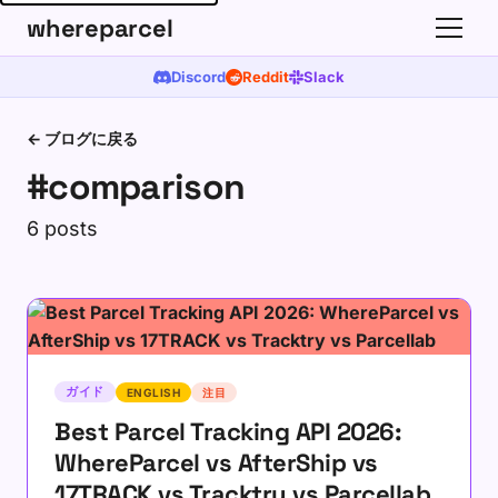
whereparcel
Discord
Reddit
Slack
← ブログに戻る
#comparison
6 posts
ガイド
ENGLISH
注目
Best Parcel Tracking API 2026:
WhereParcel vs AfterShip vs
17TRACK vs Tracktry vs Parcellab