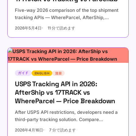
Five-way 2026 comparison of the top shipment
tracking APIs — WhereParcel, AfterShip,
17TRACK, Tracktry, and Parcellab. Real pricing,
2026年5月4日
11 分で読めます
billing models, and developer experience
compared side-by-side.
ガイド
ENGLISH
注目
USPS Tracking API in 2026:
AfterShip vs 17TRACK vs
WhereParcel — Price Breakdown
After USPS API restrictions, developers need a
third-party tracking solution. Compare
AfterShip, 17TRACK, and WhereParcel on real
2026年4月16日
7 分で読めます
pricing, billing models, and hidden costs.