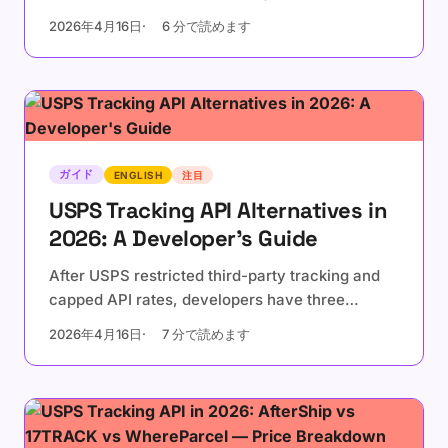
matters, and what your application should do
2026年4月16日
6 分で読めます
about it.
ガイド
ENGLISH
注目
USPS Tracking API Alternatives in
2026: A Developer's Guide
After USPS restricted third-party tracking and
capped API rates, developers have three
options. Compare the costs, complexity, and
2026年4月16日
7 分で読めます
tradeoffs of each approach.