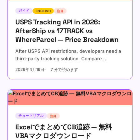
ガイド
ENGLISH
注目
USPS Tracking API in 2026:
AfterShip vs 17TRACK vs
WhereParcel — Price Breakdown
After USPS API restrictions, developers need a
third-party tracking solution. Compare
AfterShip, 17TRACK, and WhereParcel on real
2026年4月16日
7 分で読めます
pricing, billing models, and hidden costs.
チュートリアル
注目
ExcelでまとめてCB追跡 — 無料
VBAマクロダウンロード