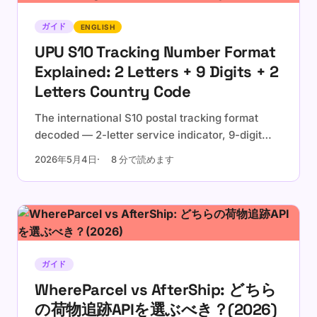
ガイド
ENGLISH
UPU S10 Tracking Number Format
Explained: 2 Letters + 9 Digits + 2
Letters Country Code
The international S10 postal tracking format
decoded — 2-letter service indicator, 9-digit
serial with check digit, 2-letter ISO country
2026年5月4日
8 分で読めます
code. Examples, validation, and the check-digit
formula.
ガイド
WhereParcel vs AfterShip: どちら
の荷物追跡APIを選ぶべき？(2026)