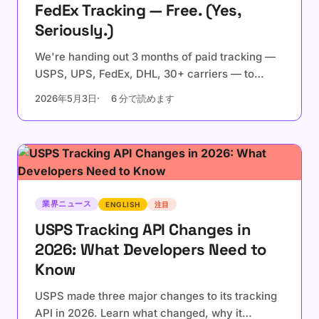
FedEx Tracking — Free. (Yes,
Seriously.)
We're handing out 3 months of paid tracking —
USPS, UPS, FedEx, DHL, 30+ carriers — to
anyone who writes one short post about us.
2026年5月3日
6 分で読めます
Here's how, why, and the real math.
業界ニュース
ENGLISH
注目
USPS Tracking API Changes in
2026: What Developers Need to
Know
USPS made three major changes to its tracking
API in 2026. Learn what changed, why it