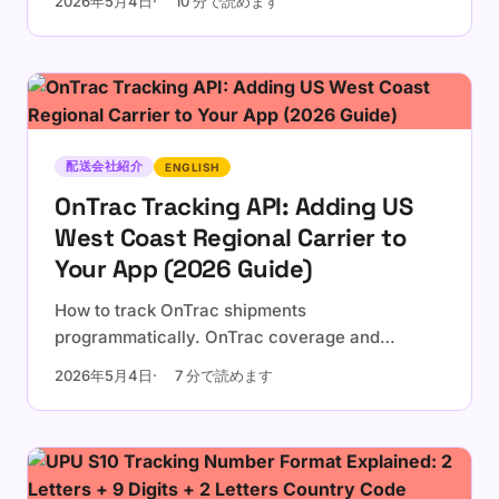
2026年5月4日
10 分で読めます
dedicated page, platform-specific notes for
Shopify and WooCommerce, and a
personalization checklist.
配送会社紹介
ENGLISH
OnTrac Tracking API: Adding US
West Coast Regional Carrier to
Your App (2026 Guide)
How to track OnTrac shipments
programmatically. OnTrac coverage and
tracking number format, why it matters for
2026年5月4日
7 分で読めます
west-coast e-commerce, native API limitations,
and integration via a multi-carrier tracking API.