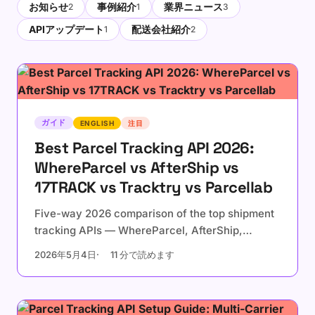
お知らせ
事例紹介
業界ニュース
2
1
3
APIアップデート
配送会社紹介
1
2
ガイド
ENGLISH
注目
Best Parcel Tracking API 2026:
WhereParcel vs AfterShip vs
17TRACK vs Tracktry vs Parcellab
Five-way 2026 comparison of the top shipment
tracking APIs — WhereParcel, AfterShip,
17TRACK, Tracktry, and Parcellab. Real pricing,
2026年5月4日
11 分で読めます
billing models, and developer experience
compared side-by-side.