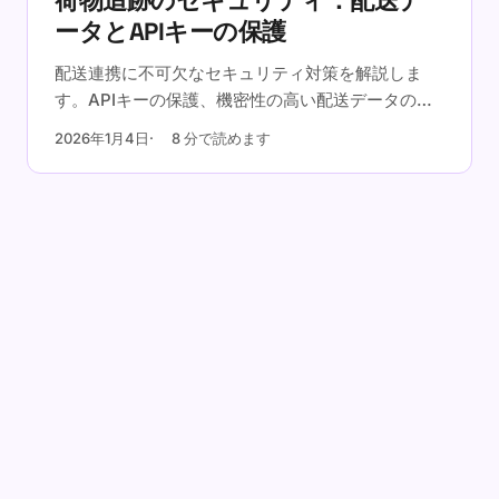
荷物追跡のセキュリティ：配送デ
ータとAPIキーの保護
配送連携に不可欠なセキュリティ対策を解説しま
す。APIキーの保護、機密性の高い配送データの取
り扱い、送り状番号の列挙攻撃の防止、データプラ
2026年1月4日
8 分で読めます
イバシー規制への準拠方法をご紹介します。