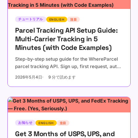
チュートリアル
ENGLISH
注目
Parcel Tracking API Setup Guide:
Multi-Carrier Tracking in 5
Minutes (with Code Examples)
Step-by-step setup guide for the WhereParcel
parcel tracking API. Sign up, first request, auto-
detection, webhooks, and a production checklist
2026年5月4日
9 分で読めます
with cURL, Node.js, Python, and Go examples.
お知らせ
ENGLISH
注目
Get 3 Months of USPS, UPS, and