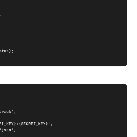


tus);

rack',

I_KEY}:{SECRET_KEY}',

json',
