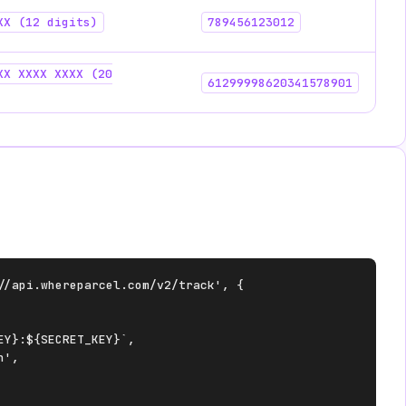
XX (12 digits)
789456123012
XX XXXX XXXX (20
61299998620341578901
//api.whereparcel.com/v2/track', {

Y}:${SECRET_KEY}`,

',
