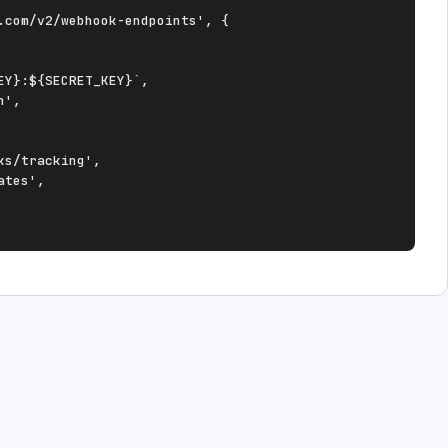
.com/v2/webhook-endpoints', {

Y}:${SECRET_KEY}`,

',

s/tracking',

tes',
