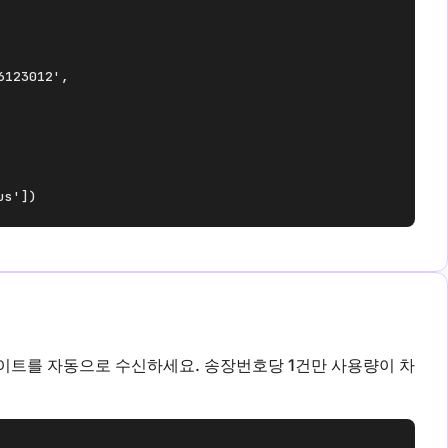
123012',

us'])
데이트를 자동으로 수신하세요. 송장번호당 1건만 사용량이 차