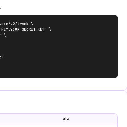
:
com/v2/track \

_KEY:YOUR_SECRET_KEY" \

 \

"

예시