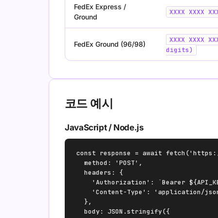
FedEx Express /
XXXX XXXX XX
Ground
XXXX XXXX XX
FedEx Ground (96/98)
digits)
코드 예시
JavaScript / Node.js
const response = await fetch('https:
  method: 'POST',

  headers: {

    'Authorization': `Bearer ${API_KE
    'Content-Type': 'application/json
  },

  body: JSON.stringify({
