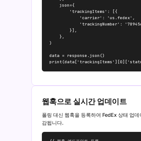
    json={

        'trackingItems': [{

            'carrier': 'us.fedex',

            'trackingNumber': '789456
        }],

    },

)

data = response.json()

print(data['trackingItems'][0]['stat
웹훅으로 실시간 업데이트
폴링 대신 웹훅을 등록하여 FedEx 상태 업
감됩니다.