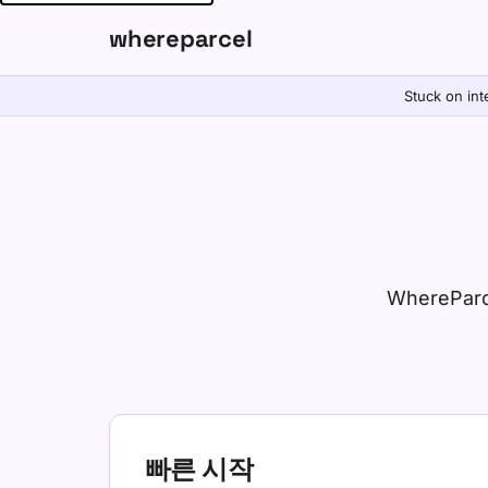
whereparcel
Stuck on int
WherePar
빠른 시작