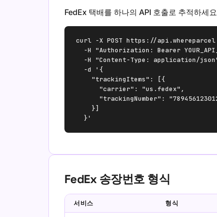
FedEx 택배를 하나의 API 호출로 추적하세요
curl -X POST https://api.whereparcel.
  -H "Authorization: Bearer YOUR_API
  -H "Content-Type: application/json"
  -d '{

    "trackingItems": [{

      "carrier": "us.fedex",

      "trackingNumber": "789456123012
    }]

  }'
FedEx 송장번호 형식
서비스
형식