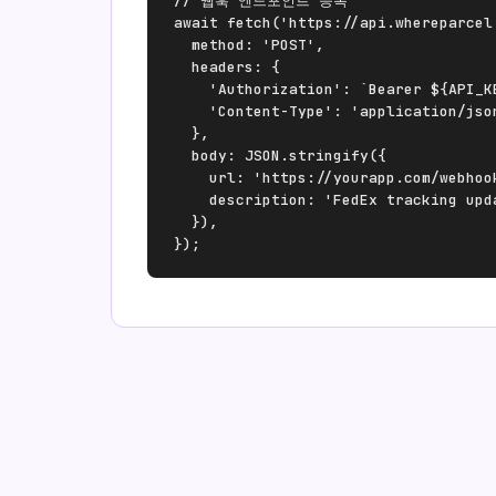
// 웹훅 엔드포인트 등록

await fetch('https://api.whereparcel
  method: 'POST',

  headers: {

    'Authorization': `Bearer ${API_KE
    'Content-Type': 'application/json
  },

  body: JSON.stringify({

    url: 'https://yourapp.com/webhook
    description: 'FedEx tracking upda
  }),

});