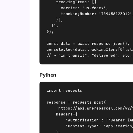
    trackingItems: [{

      carrier: 'us.fedex',

      trackingNumber: '789456123012',
    }],

  }),

});

const data = await response.json();

console.log(data.trackingItems[0].sta
// → "in_transit", "delivered", etc.
Python
import requests

response = requests.post(

    'https://api.whereparcel.com/v2/t
    headers={

        'Authorization': f'Bearer {AP
        'Content-Type': 'application/
    },
