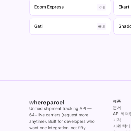
Ecom Express
Ekart 
국내
Gati
Shad
국내
whereparcel
제품
문서
Unified shipment tracking API —
API 레
64+ live carriers (request more
가격
anytime). Built for developers who
지원 택배
want one integration, not fifty.