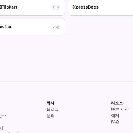
(Flipkart)
XpressBees
국내
owfax
국내
회사
리소스
블로그
빠른 시작
퍼런스
문의
예제
FAQ
사