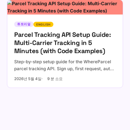
personalization checklist.
튜토리얼
ENGLISH
Parcel Tracking API Setup Guide:
Multi-Carrier Tracking in 5
Minutes (with Code Examples)
Step-by-step setup guide for the WhereParcel
parcel tracking API. Sign up, first request, auto-
detection, webhooks, and a production checklist
2026년 5월 4일
9 분 소요
with cURL, Node.js, Python, and Go examples.