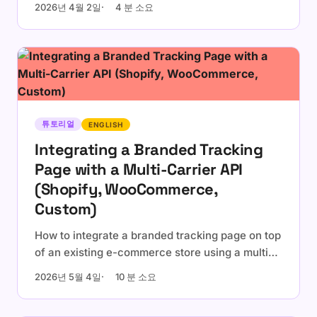
2026년 4월 2일
4 분 소요
택배 등 지원.
튜토리얼
ENGLISH
Integrating a Branded Tracking
Page with a Multi-Carrier API
(Shopify, WooCommerce,
Custom)
How to integrate a branded tracking page on top
of an existing e-commerce store using a multi-
carrier tracking API. Embedded widget vs
2026년 5월 4일
10 분 소요
dedicated page, platform-specific notes for
Shopify and WooCommerce, and a