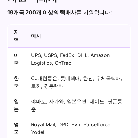
19개국 200개 이상의 택배사
를 지원합니다:
지
예시
역
미
UPS, USPS, FedEx, DHL, Amazon
국
Logistics, OnTrac
한
CJ대한통운, 롯데택배, 한진, 우체국택배,
국
로젠, 경동택배
일
야마토, 사가와, 일본우편, 세이노, 닛폰통
본
운
영
Royal Mail, DPD, Evri, Parcelforce,
국
Yodel